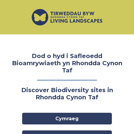
Dod o hyd i Safleoedd
Bioamrywiaeth yn Rhondda Cynon
Taf
Discover Biodiversity sites in
Rhondda Cynon Taf
Cymraeg