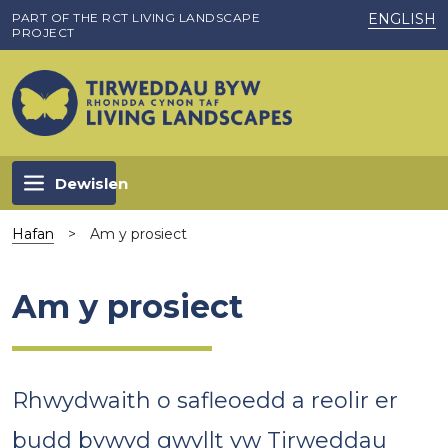
Skip to main content
PART OF THE RCT LIVING LANDSCAPE
ENGLISH
PROJECT
Dewislen
Hafan
>
Am y prosiect
Am y prosiect
Rhwydwaith o safleoedd a reolir er
budd bywyd gwyllt yw Tirweddau