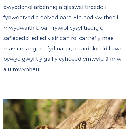
gwyddonol arbennig a glaswelltiroedd i
fynwentydd a dolydd parc. Ein nod yw rheoli
rhwydwaith bioamrywiol cysylltiedig o
safleoedd ledled y sir gan roi cartref y mae
mawr ei angen i fyd natur, ac ardaloedd llawn
bywyd gwyllt y gall y cyhoedd ymweld â nhw
a’u mwynhau.