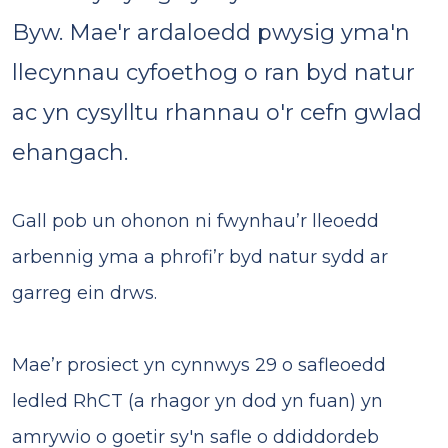
Byw. Mae'r ardaloedd pwysig yma'n
llecynnau cyfoethog o ran byd natur
ac yn cysylltu rhannau o'r cefn gwlad
ehangach.
Gall pob un ohonon ni fwynhau’r lleoedd
arbennig yma a phrofi’r byd natur sydd ar
garreg ein drws.
Mae’r prosiect yn cynnwys 29 o safleoedd
ledled RhCT (a rhagor yn dod yn fuan) yn
amrywio o goetir sy'n safle o ddiddordeb