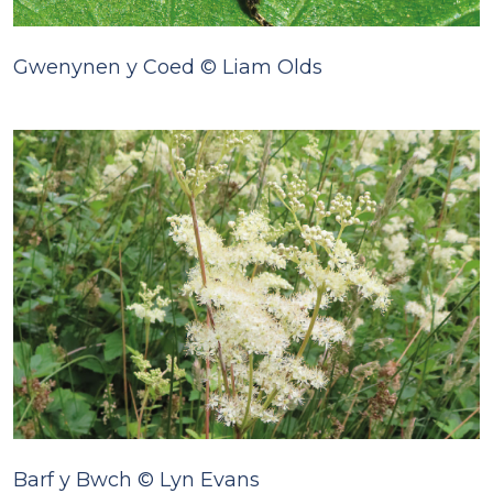
Gwenynen y Coed © Liam Olds
Barf y Bwch © Lyn Evans