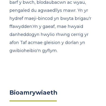
barf y bwch, blodaubacwn ac wyau,
pengaled du agwaedllys mawr. Yn yr
hydref maeji-bincod yn bwyta brigau'r
ffawydden.Yn y gaeaf, mae hwyaid
danheddogyn hwylio rhwng cerrig yr
afon Taf acmae gleision y dorlan yn
gwibioheibio'n gyflym.
Bioamrywiaeth