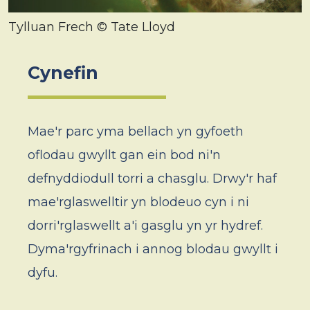
Tylluan Frech © Tate Lloyd
Cynefin
Mae'r parc yma bellach yn gyfoeth
oflodau gwyllt gan ein bod ni'n
defnyddiodull torri a chasglu. Drwy'r haf
mae'rglaswelltir yn blodeuo cyn i ni
dorri'rglaswellt a'i gasglu yn yr hydref.
Dyma'rgyfrinach i annog blodau gwyllt i
dyfu.