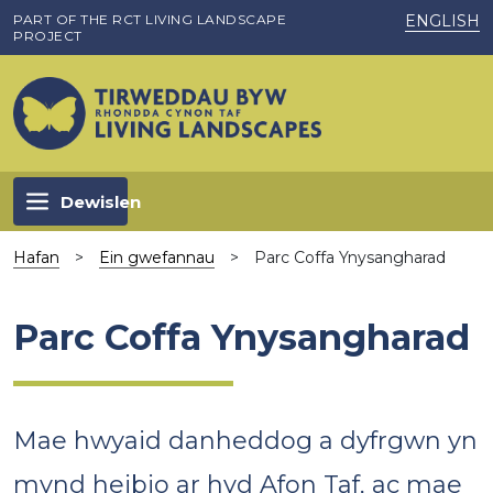
Skip to main content
PART OF THE RCT LIVING LANDSCAPE
ENGLISH
PROJECT
Dewislen
Hafan
>
Ein gwefannau
>
Parc Coffa Ynysangharad
Parc Coffa Ynysangharad
Mae hwyaid danheddog a dyfrgwn yn
mynd heibio ar hyd Afon Taf, ac mae