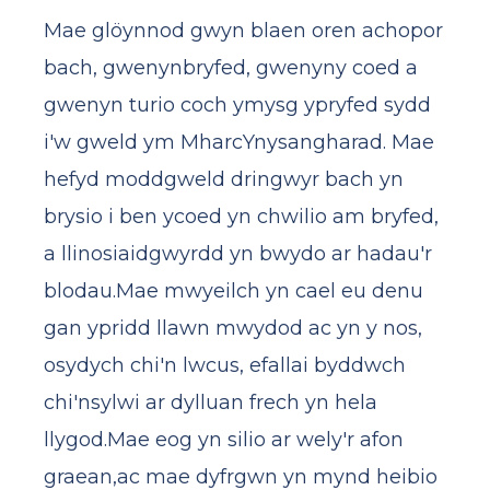
Mae glöynnod gwyn blaen oren achopor
bach, gwenynbryfed, gwenyny coed a
gwenyn turio coch ymysg ypryfed sydd
i'w gweld ym MharcYnysangharad. Mae
hefyd moddgweld dringwyr bach yn
brysio i ben ycoed yn chwilio am bryfed,
a llinosiaidgwyrdd yn bwydo ar hadau'r
blodau.Mae mwyeilch yn cael eu denu
gan ypridd llawn mwydod ac yn y nos,
osydych chi'n lwcus, efallai byddwch
chi'nsylwi ar dylluan frech yn hela
llygod.Mae eog yn silio ar wely'r afon
graean,ac mae dyfrgwn yn mynd heibio