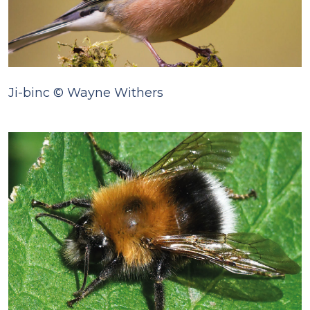
Ji-binc © Wayne Withers